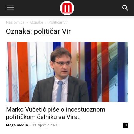
Naslovnica
Oznake
Političar Vir
Oznaka: političar Vir
Marko Vučetić piše o incestuoznom
političkom čelniku sa Vira…
Mega media
-
19. siječnja 2021.
0