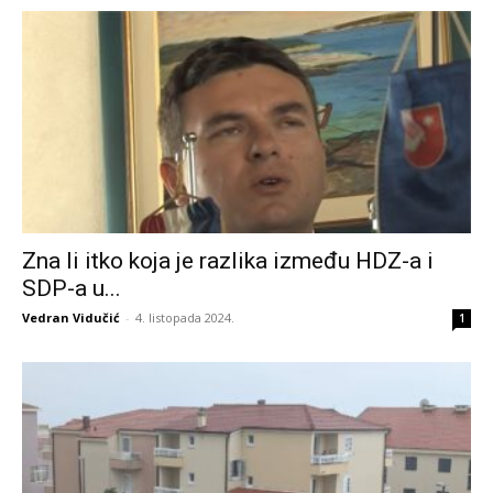
Zna li itko koja je razlika između HDZ-a i
SDP-a u...
Vedran Vidučić
-
4. listopada 2024.
1