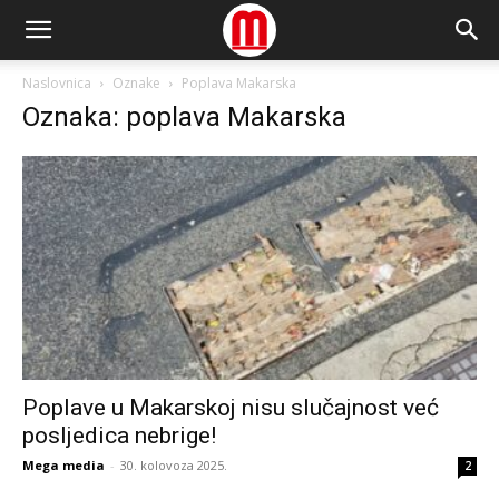
Naslovnica
Oznake
Poplava Makarska
Oznaka: poplava Makarska
Poplave u Makarskoj nisu slučajnost već
posljedica nebrige!
Mega media
-
30. kolovoza 2025.
2