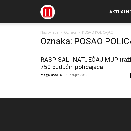
Megamedia
AKTUALN
Naslovnica
Oznake
POSAO POLICAJAC
Oznaka: POSAO POLI
RASPISALI NATJEČAJ MUP traž
750 budućih policajaca
Mega media
-
1. ožujka 2019.