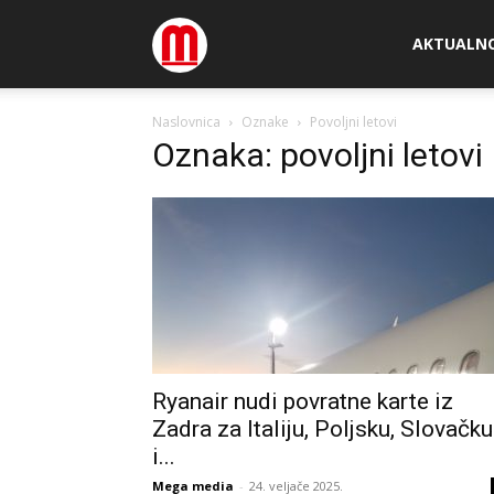
Megamedia
AKTUALN
Naslovnica
Oznake
Povoljni letovi
Oznaka: povoljni letovi
Ryanair nudi povratne karte iz
Zadra za Italiju, Poljsku, Slovačku
i...
Mega media
-
24. veljače 2025.