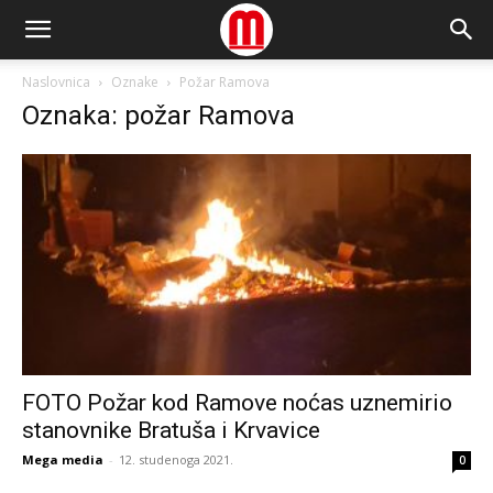
Naslovnica
Oznake
Požar Ramova
Oznaka: požar Ramova
FOTO Požar kod Ramove noćas uznemirio
stanovnike Bratuša i Krvavice
Mega media
-
12. studenoga 2021.
0