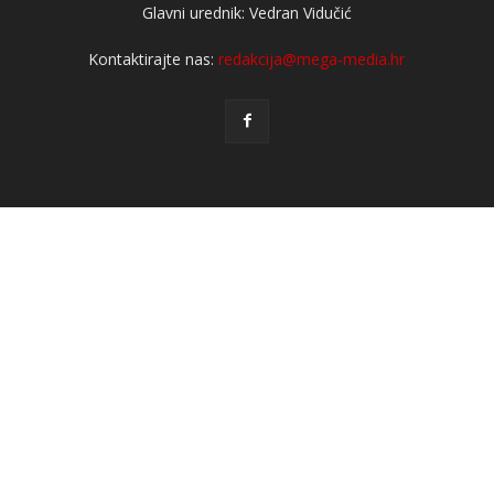
Glavni urednik: Vedran Vidučić
Kontaktirajte nas:
redakcija@mega-media.hr