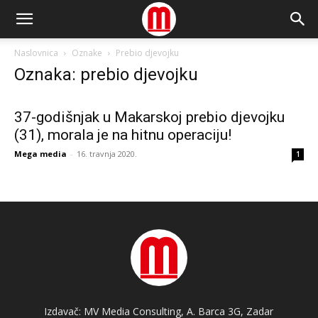
Naslovnica
Oznake
Prebio djevojku
Oznaka: prebio djevojku
37-godišnjak u Makarskoj prebio djevojku
(31), morala je na hitnu operaciju!
Mega media
-
16. travnja 2020.
1
Izdavač: MV Media Consulting, A. Barca 3G, Zadar