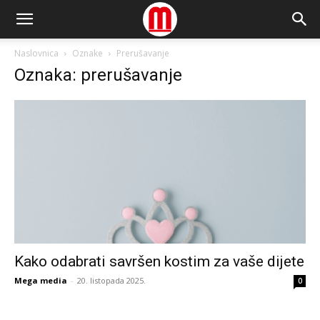
Naslovnica
Oznake
Prerušavanje
Oznaka: prerušavanje
Kako odabrati savršen kostim za vaše dijete
Mega media
-
20. listopada 2025.
0