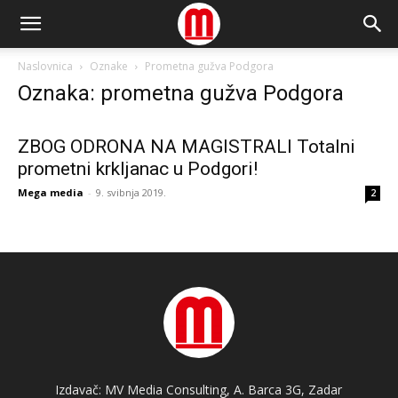
Naslovnica
Oznake
Prometna gužva Podgora
Oznaka: prometna gužva Podgora
ZBOG ODRONA NA MAGISTRALI Totalni
prometni krkljanac u Podgori!
Mega media
-
9. svibnja 2019.
2
Izdavač: MV Media Consulting, A. Barca 3G, Zadar