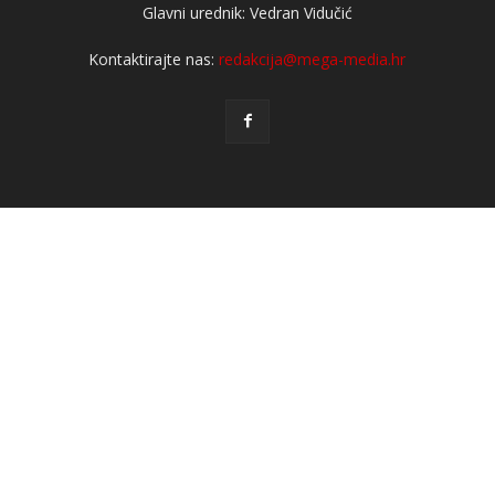
Glavni urednik: Vedran Vidučić
Kontaktirajte nas:
redakcija@mega-media.hr