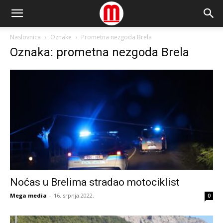
Naslovnica
Oznake
Prometna nezgoda Brela
Oznaka: prometna nezgoda Brela
Noćas u Brelima stradao motociklist
Mega media
-
16. srpnja 2022.
0