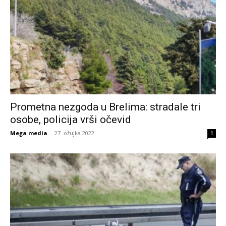
Prometna nezgoda u Brelima: stradale tri
osobe, policija vrši očevid
Mega media
-
27. ožujka 2022.
1