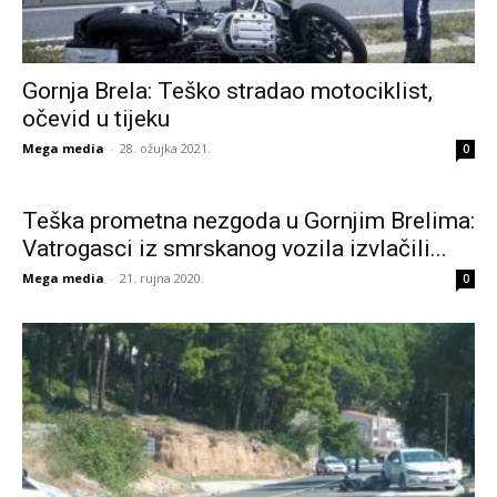
Gornja Brela: Teško stradao motociklist,
očevid u tijeku
Mega media
-
28. ožujka 2021.
0
Teška prometna nezgoda u Gornjim Brelima:
Vatrogasci iz smrskanog vozila izvlačili...
Mega media
-
21. rujna 2020.
0