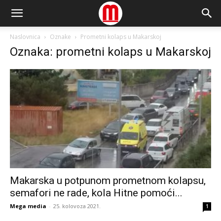
Naslovnica
Oznake
Prometni kolaps u Makarskoj
Oznaka: prometni kolaps u Makarskoj
Makarska u potpunom prometnom kolapsu,
semafori ne rade, kola Hitne pomoći...
Mega media
-
25. kolovoza 2021.
1