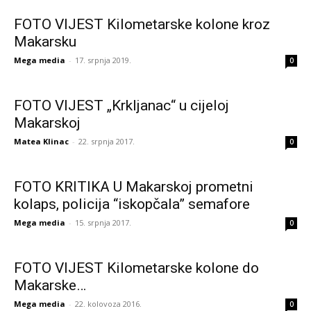
FOTO VIJEST Kilometarske kolone kroz
Makarsku
Mega media
-
17. srpnja 2019.
0
FOTO VIJEST „Krkljanac“ u cijeloj
Makarskoj
Matea Klinac
-
22. srpnja 2017.
0
FOTO KRITIKA U Makarskoj prometni
kolaps, policija “iskopčala” semafore
Mega media
-
15. srpnja 2017.
0
FOTO VIJEST Kilometarske kolone do
Makarske…
Mega media
-
22. kolovoza 2016.
0