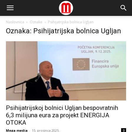
Naslovnica
Oznake
Psihijatrijska bolnica Ugljan
Oznaka: Psihijatrijska bolnica Ugljan
Psihijatrijskoj bolnici Ugljan bespovratnih
6,3 milijuna eura za projekt ENERGIJA
OTOKA
Mega media
-
15. prosinca 2025.
0