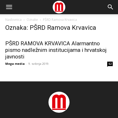
Naslovnica
Oznake
PŠRD Ramova Krvavica
Oznaka: PŠRD Ramova Krvavica
PŠRD RAMOVA KRVAVICA Alarmantno
pismo nadležnim institucijama i hrvatskoj
javnosti
Mega media
-
9. svibnja 2019.
62