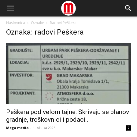
Naslovnica
Oznake
Radovi Peškera
Oznaka: radovi Peškera
Peškera pod velom tajne: Skrivaju se planovi
gradnje, troškovnici i podaci...
Mega media
-
1. ožujka 2025.
7