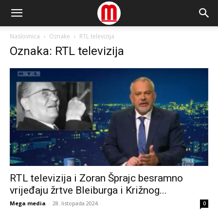
Naslovnica
Oznake
RTL televizija
Oznaka: RTL televizija
RTL televizija i Zoran Šprajc besramno
vrijeđaju žrtve Bleiburga i Križnog...
Mega media
-
28. listopada 2024.
0