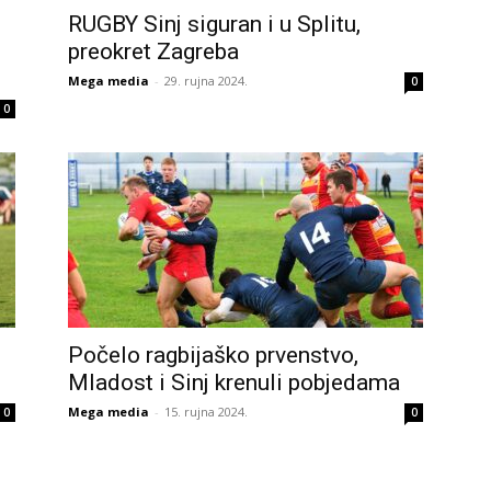
RUGBY Sinj siguran i u Splitu,
preokret Zagreba
Mega media
-
29. rujna 2024.
0
0
Počelo ragbijaško prvenstvo,
Mladost i Sinj krenuli pobjedama
Mega media
-
15. rujna 2024.
0
0