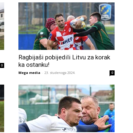
Ragbijaši pobijedili Litvu za korak
ka ostanku!
0
Mega media
-
23. studenoga 2024.
0