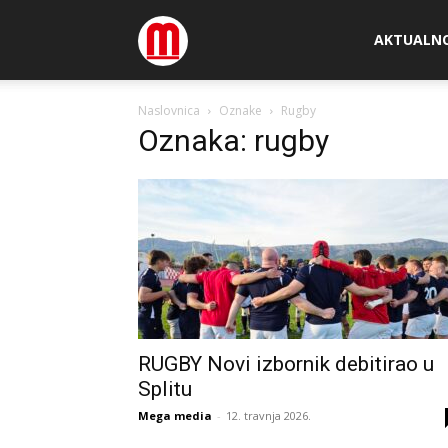
Megamedia
AKTUALN
Naslovnica
Oznake
Rugby
Oznaka: rugby
RUGBY Novi izbornik debitirao u
Splitu
Mega media
-
12. travnja 2026.