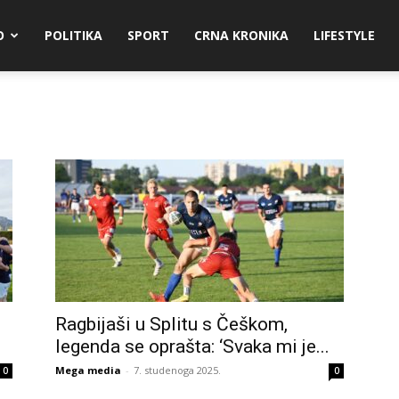
O
POLITIKA
SPORT
CRNA KRONIKA
LIFESTYLE
Ragbijaši u Splitu s Češkom,
legenda se oprašta: ‘Svaka mi je...
Mega media
-
7. studenoga 2025.
0
0