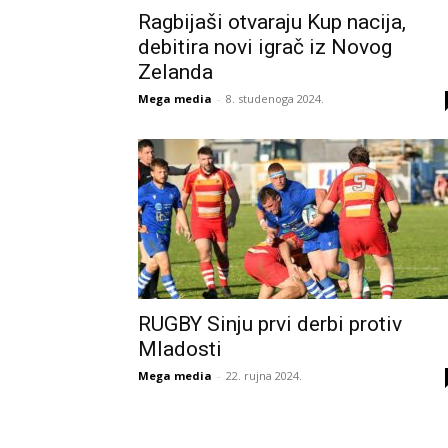
Ragbijaši otvaraju Kup nacija,
debitira novi igrač iz Novog
Zelanda
Mega media
-
8. studenoga 2024.
RUGBY Sinju prvi derbi protiv
Mladosti
Mega media
-
22. rujna 2024.