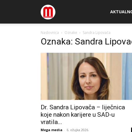
Megamedia
AKTUALN
Naslovnica
Oznake
Sandra Lipovača
Oznaka: Sandra Lipov
Dr. Sandra Lipovača – liječnica
koje nakon karijere u SAD-u
vratila...
Mega media
-
6. ožujka 2026.