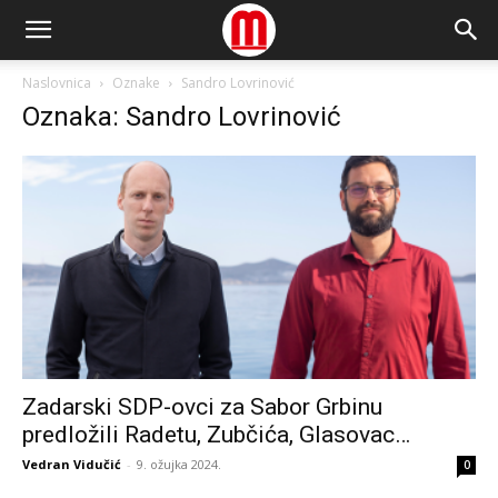
Naslovnica
Oznake
Sandro Lovrinović
Oznaka: Sandro Lovrinović
Zadarski SDP-ovci za Sabor Grbinu
predložili Radetu, Zubčića, Glasovac…
Vedran Vidučić
-
9. ožujka 2024.
0