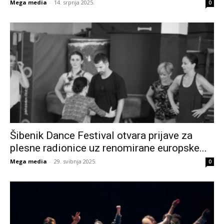
Mega media
-
14. srpnja 2025.
0
Šibenik Dance Festival otvara prijave za
plesne radionice uz renomirane europske...
Mega media
-
29. svibnja 2025.
0