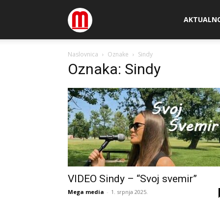
Megamedia
AKTUALN
Naslovnica
Oznake
Sindy
Oznaka: Sindy
VIDEO Sindy – “Svoj svemir”
Mega media
-
1. srpnja 2025.