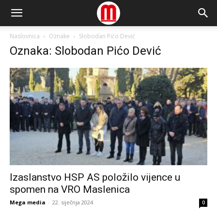
Naslovnica
Oznake
Slobodan Pićo Dević
Oznaka: Slobodan Pićo Dević
Izaslanstvo HSP AS položilo vijence u
spomen na VRO Maslenica
Mega media
-
22. siječnja 2024.
0