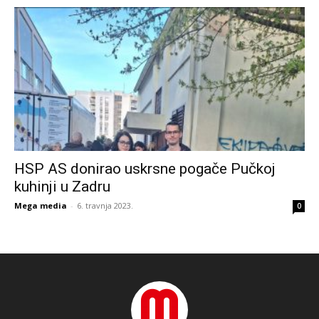
HSP AS donirao uskrsne pogače Pučkoj
kuhinji u Zadru
Mega media
-
6. travnja 2023.
0