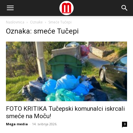
Naslovnica
Oznake
Smeće Tučepi
Oznaka: smeće Tučepi
FOTO KRITIKA Tučepski komunalci iskrcali
smeće na Moču!
Mega media
-
14. svibnja 2026.
0