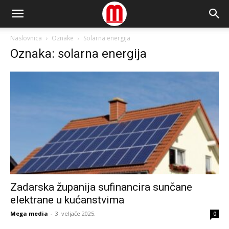
Naslovnica
Oznake
Solarna energija
Oznaka: solarna energija
Zadarska županija sufinancira sunčane
elektrane u kućanstvima
Mega media
-
3. veljače 2025.
0