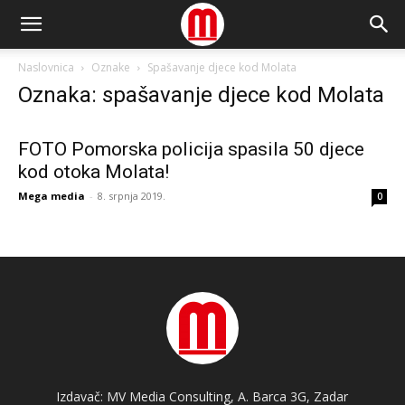
Naslovnica
Oznake
Spašavanje djece kod Molata
Oznaka: spašavanje djece kod Molata
FOTO Pomorska policija spasila 50 djece
kod otoka Molata!
Mega media
-
8. srpnja 2019.
0
Izdavač: MV Media Consulting, A. Barca 3G, Zadar