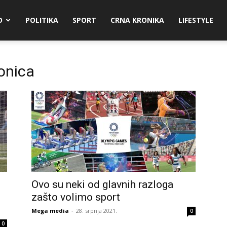
O
POLITIKA
SPORT
CRNA KRONIKA
LIFESTYLE
onica
Ovo su neki od glavnih razloga
zašto volimo sport
Mega media
-
28. srpnja 2021.
0
0