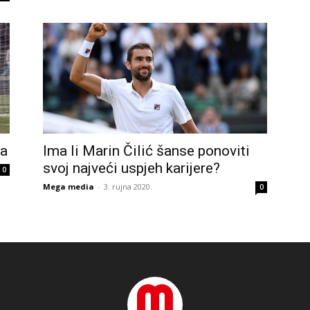
ta
Ima li Marin Čilić šanse ponoviti
svoj najveći uspjeh karijere?
0
Mega media
-
3. rujna 2020.
0