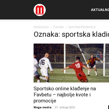
Megamedia
AKTUALN
Naslovnica
Oznake
Sportska kladionica
Oznaka: sportska kladi
Sportsko online klađenje na
Favbetu – najbolje kvote i
promocije
Mega media
-
31. svibnja 2023.