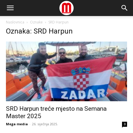
Naslovnica
Oznake
SRD Harpun
Oznaka: SRD Harpun
SRD Harpun treće mjesto na Semana
Master 2025
Mega media
-
26. siječnja 2025.
0