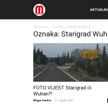
Megamedia
AKTUALN
Naslovnica
Oznake
Starigrad Wuhan
Oznaka: Starigrad Wu
FOTO VIJEST Starigrad ili
Wuhan?!
Mega media
-
21. ožujka 2021.