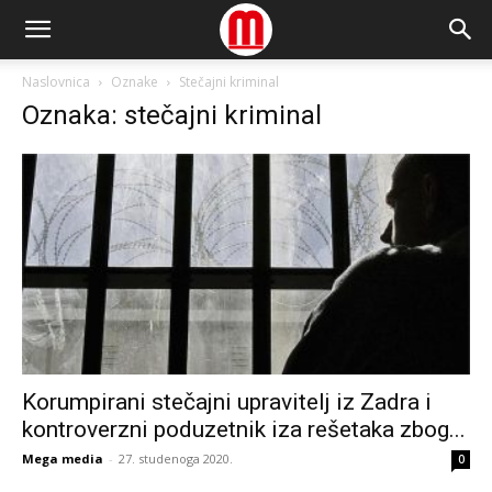
Naslovnica
Oznake
Stečajni kriminal
Oznaka: stečajni kriminal
Korumpirani stečajni upravitelj iz Zadra i
kontroverzni poduzetnik iza rešetaka zbog...
Mega media
-
27. studenoga 2020.
0