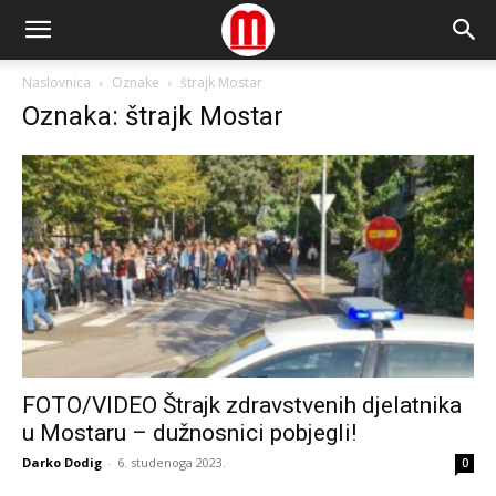
Naslovnica
Oznake
štrajk Mostar
Oznaka: štrajk Mostar
FOTO/VIDEO Štrajk zdravstvenih djelatnika
u Mostaru – dužnosnici pobjegli!
Darko Dodig
-
6. studenoga 2023.
0