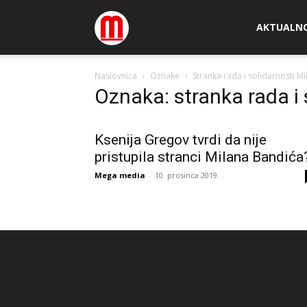
Megamedia
AKTUALN
Naslovnica
Oznake
Stranka rada i solidarnosti M
Oznaka: stranka rada i
Ksenija Gregov tvrdi da nije
pristupila stranci Milana Bandića
Mega media
-
10. prosinca 2019.