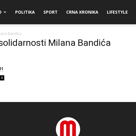
O
POLITIKA
SPORT
CRNA KRONIKA
LIFESTYLE
ilana Bandića
 solidarnosti Milana Bandića
?!
0