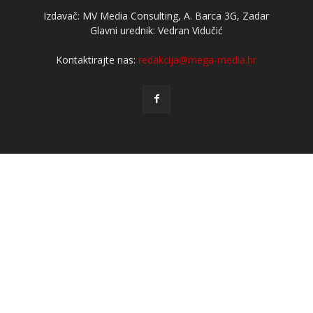
Izdavač: MV Media Consulting, A. Barca 3G, Zadar
Glavni urednik: Vedran Vidučić
Kontaktirajte nas:
redakcija@mega-media.hr