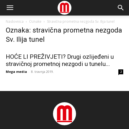
Naslovnica
Oznake
Stravična prometna nezgoda Sv. Ilija tunel
Oznaka: stravična prometna nezgoda
Sv. Ilija tunel
HOĆE LI PREŽIVJETI? Drugi ozlijeđeni u
stravičnoj prometnoj nezgodi u tunelu...
Mega media
-
8. travnja 2019.
2