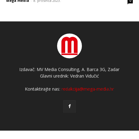
Mega media
-
8. prosinca 2023.
0
Izdavač: MV Media Consulting, A. Barca 3G, Zadar
Glavni urednik: Vedran Vidučić
Kontaktirajte nas:
redakcija@mega-media.hr