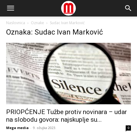
Naslovnica
Oznake
Sudac Ivan Marković
Oznaka: Sudac Ivan Marković
PRIOPĆENJE Tužbe protiv novinara – udar
na slobodu govora: najskuplje su...
Mega media
-
9. ožujka 2023.
0