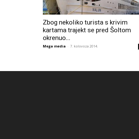
Zbog nekoliko turista s krivim
kartama trajekt se pred Šoltom
okrenuo...
Mega media
-
7. kolovoza 2014.