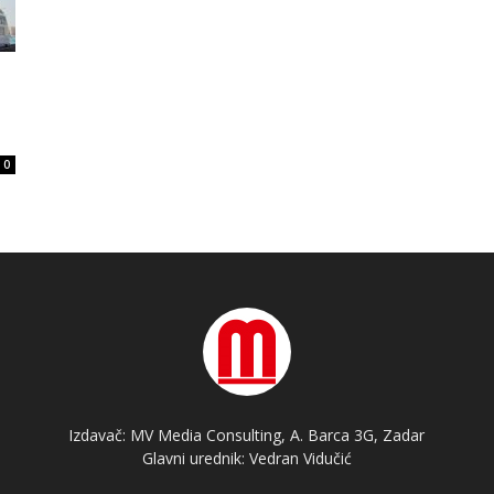
0
Izdavač: MV Media Consulting, A. Barca 3G, Zadar
Glavni urednik: Vedran Vidučić