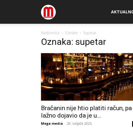
Megamedia
AKTUALN
Naslovnica
Oznake
Supetar
Oznaka: supetar
Bračanin nije htio platiti račun, pa
lažno dojavio da je u...
Mega media
-
20. veljače 2025.