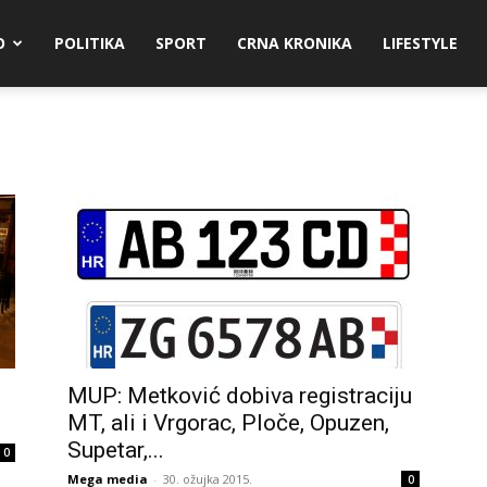
O
POLITIKA
SPORT
CRNA KRONIKA
LIFESTYLE
MUP: Metković dobiva registraciju
MT, ali i Vrgorac, Ploče, Opuzen,
Supetar,...
0
Mega media
-
30. ožujka 2015.
0