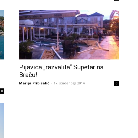
Pijavica „razvalila“ Supetar na
Braču!
Marija Pribisalić
-
17. studenoga 2014.
0
0