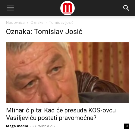
Naslovnica
Oznake
Tomislav Josić
Oznaka: Tomislav Josić
Mlinarić pita: Kad će presuda KOS-ovcu
Vasiljeviću postati pravomoćna?
Mega media
-
27. svibnja 2026.
0