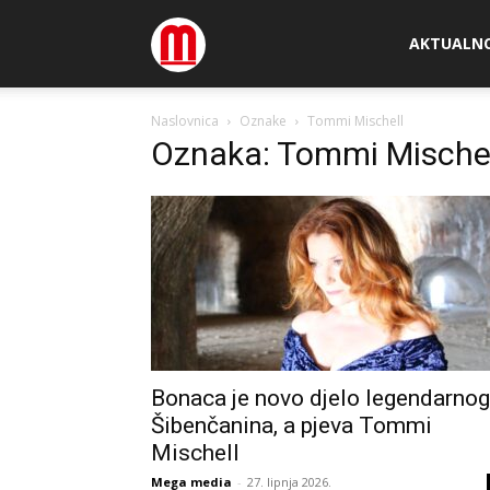
Megamedia
AKTUALN
Naslovnica
Oznake
Tommi Mischell
Oznaka: Tommi Mische
Bonaca je novo djelo legendarnog
Šibenčanina, a pjeva Tommi
Mischell
Mega media
-
27. lipnja 2026.