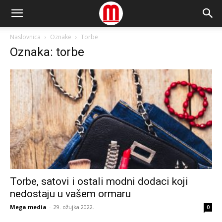
Naslovnica
Oznake
Torbe
Oznaka: torbe
Torbe, satovi i ostali modni dodaci koji
nedostaju u vašem ormaru
Mega media
-
29. ožujka 2022.
0