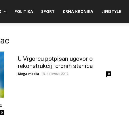
O
POLITIKA
SPORT
CRNA KRONIKA
LIFESTYLE
rac
U Vrgorcu potpisan ugovor o
rekonstrukciji crpnih stanica
Mega media
-
3. kolovoza 2017.
0
e
0