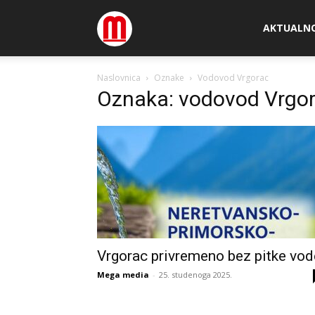
Megamedia
AKTUALN
Naslovnica
Oznake
Vodovod Vrgorac
Oznaka: vodovod Vrgo
Vrgorac privremeno bez pitke vod
Mega media
-
25. studenoga 2025.