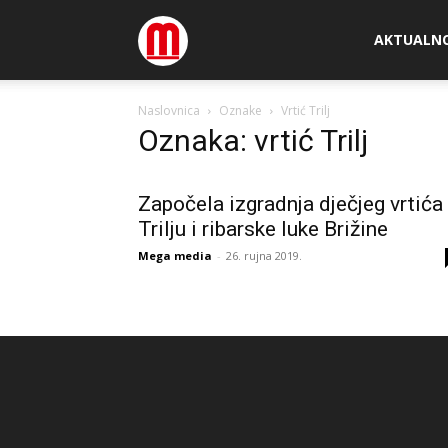
Megamedia
AKTUALN
Naslovnica
Oznake
Vrtić Trilj
Oznaka: vrtić Trilj
Započela izgradnja dječjeg vrtića
Trilju i ribarske luke Brižine
Mega media
-
26. rujna 2019.