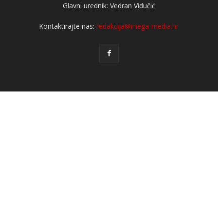
Glavni urednik: Vedran Vidučić
Kontaktirajte nas:
redakcija@mega-media.hr