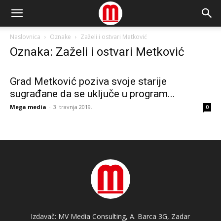
Naslovnica
Oznake
Zaželi i ostvari Metković
Oznaka: Zaželi i ostvari Metković
Grad Metković poziva svoje starije
sugrađane da se uključe u program...
Mega media
-
3. travnja 2019.
0
Izdavač: MV Media Consulting, A. Barca 3G, Zadar