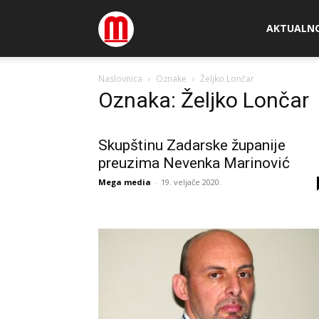
Megamedia
AKTUALN
Naslovnica
Oznake
Željko Lončar
Oznaka: Željko Lončar
Skupštinu Zadarske županije
preuzima Nevenka Marinović
Mega media
-
19. veljače 2020.