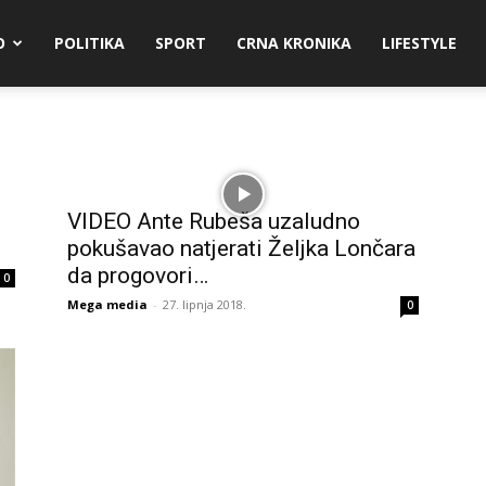
O
POLITIKA
SPORT
CRNA KRONIKA
LIFESTYLE
VIDEO Ante Rubeša uzaludno
pokušavao natjerati Željka Lončara
da progovori…
0
Mega media
-
27. lipnja 2018.
0