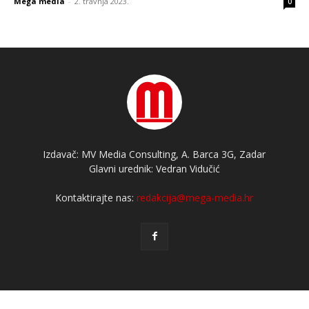
Mega media
-
2. travnja 2023.
0
Izdavač: MV Media Consulting, A. Barca 3G, Zadar
Glavni urednik: Vedran Vidučić
Kontaktirajte nas:
redakcija@mega-media.hr