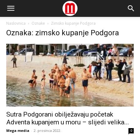
Naslovnica
Oznake
Zimsko kupanje Podgora
Oznaka: zimsko kupanje Podgora
Sutra Podgorani obilježavaju početak
Adventa kupanjem u moru – slijedi velika...
Mega media
-
2. prosinca 2022.
0