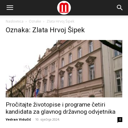
Naslovnica
Oznake
Zlata Hrvoj Šipek
Oznaka: Zlata Hrvoj Šipek
Pročitajte životopise i programe četiri
kandidata za glavnog državnog odvjetnika
Vedran Vidučić
-
10. siječnja 2024.
0