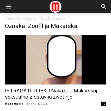
Naslovnica
Oznake
Zoofilija Makarska
Oznaka: Zoofilija Makarska
ISTRAGA U TIJEKU Nakaza u Makarskoj
seksualno zlostavlja životinje!
Mega media
-
30. svibnja 2026.
10