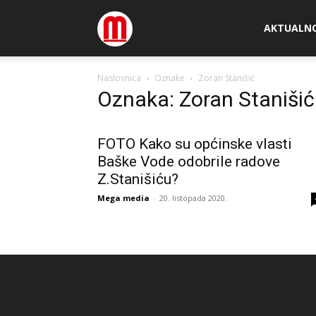
Megamedia
AKTUALN
Naslovnica
Oznake
Zoran Stanišić
Oznaka: Zoran Stanišić
FOTO Kako su općinske vlasti
Baške Vode odobrile radove
Z.Stanišiću?
Mega media
-
20. listopada 2020.