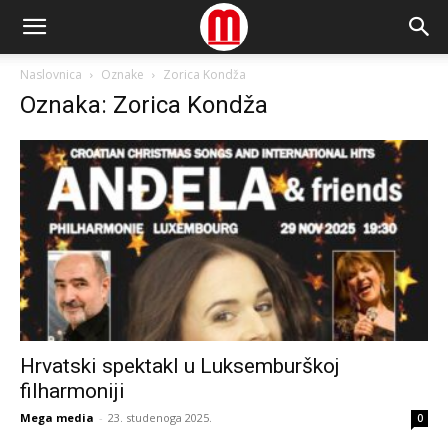
Naslovnica
Oznake
Zorica Kondža
Oznaka: Zorica Kondža
Hrvatski spektakl u Luksemburškoj
filharmoniji
Mega media
-
23. studenoga 2025.
0