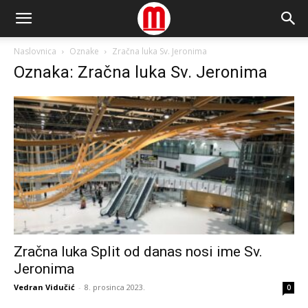
Naslovnica
Oznake
Zračna luka Sv. Jeronima
Oznaka: Zračna luka Sv. Jeronima
Zračna luka Split od danas nosi ime Sv.
Jeronima
Vedran Vidučić
-
8. prosinca 2023.
0