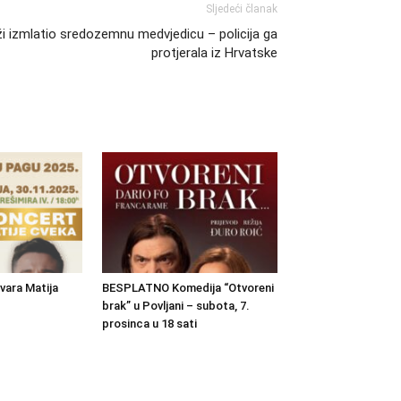
Sljedeći članak
aži izmlatio sredozemnu medvjedicu – policija ga
protjerala iz Hrvatske
vara Matija
BESPLATNO Komedija “Otvoreni
brak” u Povljani – subota, 7.
prosinca u 18 sati