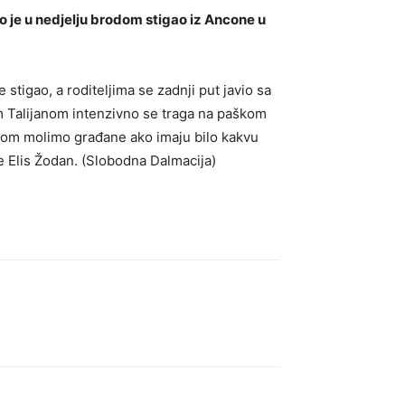
 je u nedjelju brodom stigao iz Ancone u
tigao, a roditeljima se zadnji put javio sa
im Talijanom intenzivno se traga na paškom
ikom molimo građane ako imaju bilo kakvu
ke Elis Žodan. (Slobodna Dalmacija)