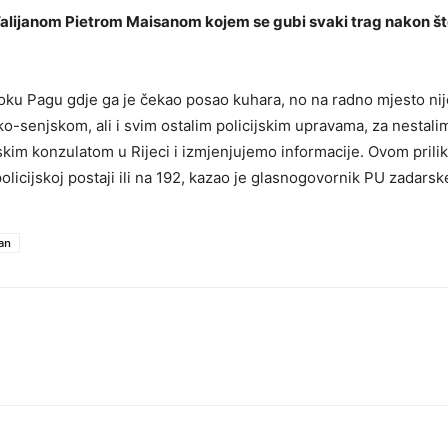
Talijanom Pietrom Maisanom kojem se gubi svaki trag nakon što
ku Pagu gdje ga je čekao posao kuhara, no na radno mjesto nije s
čko-senjskom, ali i svim ostalim policijskim upravama, za nestal
skim konzulatom u Rijeci i izmjenjujemo informacije. Ovom pril
policijskoj postaji ili na 192, kazao je glasnogovornik PU zadars
jan