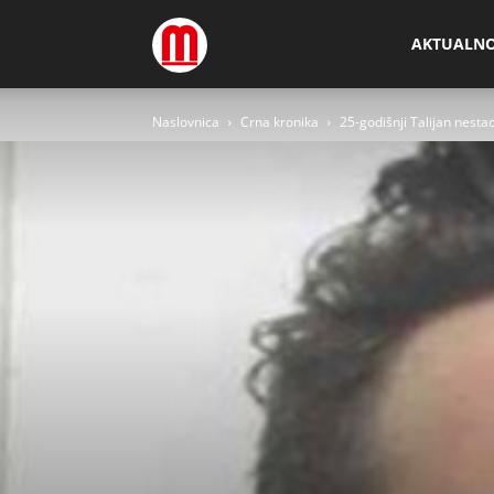
Megamedia
AKTUALN
Naslovnica
Crna kronika
25-godišnji Talijan nesta