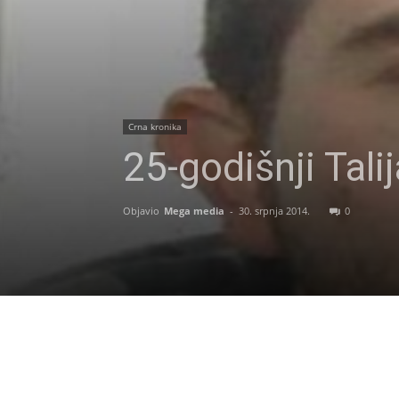
Crna kronika
25-godišnji Tali
Objavio
Mega media
-
30. srpnja 2014.
0