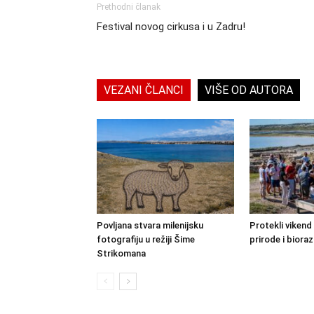
Prethodni članak
Festival novog cirkusa i u Zadru!
VEZANI ČLANCI
VIŠE OD AUTORA
Povljana stvara milenijsku
Protekli vikend
fotografiju u režiji Šime
prirode i bioraz
Strikomana