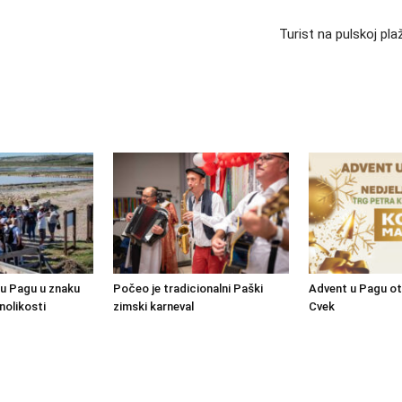
Turist na pulskoj pl
 u Pagu u znaku
Počeo je tradicionalni Paški
Advent u Pagu ot
nolikosti
zimski karneval
Cvek