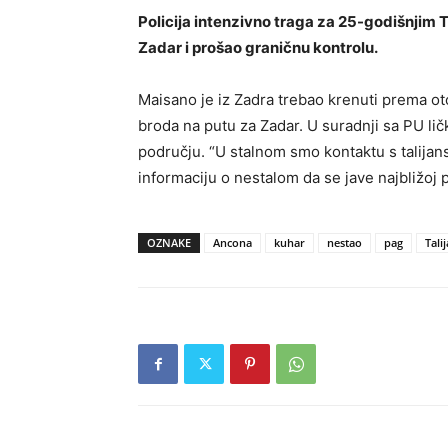
Policija intenzivno traga za 25-godišnjim 
Zadar i prošao graničnu kontrolu.
Maisano je iz Zadra trebao krenuti prema oto
broda na putu za Zadar. U suradnji sa PU li
području. “U stalnom smo kontaktu s talijan
informaciju o nestalom da se jave najbližoj 
OZNAKE
Ancona
kuhar
nestao
pag
Tali