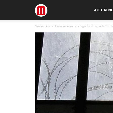
Megamedia
AKTUALN
Naslovnica
Crna kronika
73-godišnji napadač iz Ra