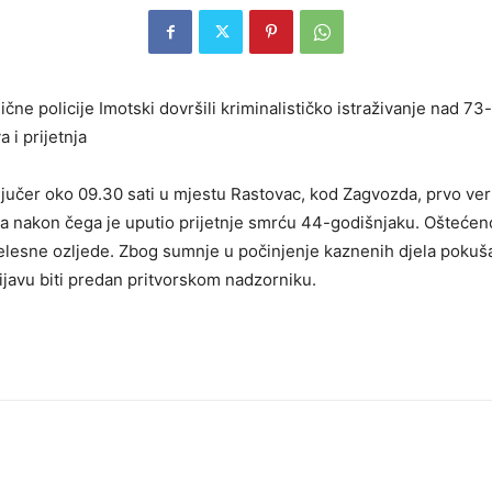
anične policije Imotski dovršili kriminalističko istraživanje nad
 i prijetnja
 jučer oko 09.30 sati u mjestu Rastovac, kod Zagvozda, prvo ver
a nakon čega je uputio prijetnje smrću 44-godišnjaku. Oštećenoj
jelesne ozljede. Zbog sumnje u počinjenje kaznenih djela pokuša
javu biti predan pritvorskom nadzorniku.