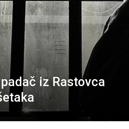
apadač iz Rastovca
šetaka