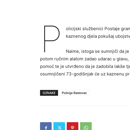
P
olicijski službenici Postaje gr
kaznenog djela pokušaj ubojstva
Naime, istoga se sumnjiči da je
potom ručnim alatom zadao udarac u glavu, 
pomoć te je utvrđeno da je zadobila lakše t
osumnjičeni 73-godišnjak će uz kaznenu pri
OZNAKE
Policija Rastovac