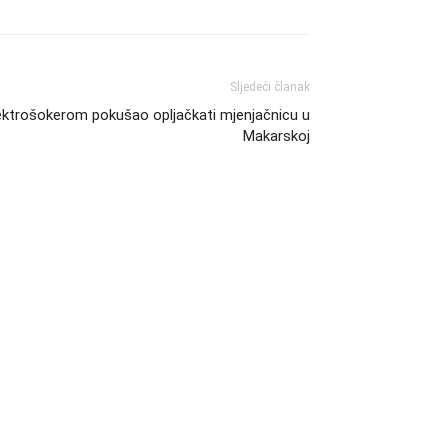
Sljedeći članak
elektrošokerom pokušao opljačkati mjenjačnicu u
Makarskoj