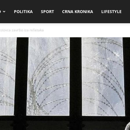
O
POLITIKA
SPORT
CRNA KRONIKA
LIFESTYLE
stovca završio iza rešetaka