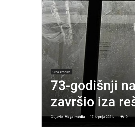
Crna kronika
73-godišnji n
završio iza re
Objavio
Mega media
-
17. srpnja 2021.
0