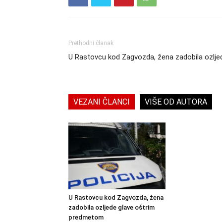
Prethodni članak
U Rastovcu kod Zagvozda, žena zadobila ozlj
VEZANI ČLANCI
VIŠE OD AUTORA
U Rastovcu kod Zagvozda, žena
zadobila ozljede glave oštrim
predmetom