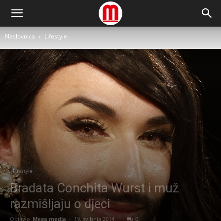
Naslovnica
Lifestyle
Lifestyle
Bradata Conchita Wurst i muž
razmišljaju o djeci
Objavio
Mega media
-
19. svibnja 2014.
0