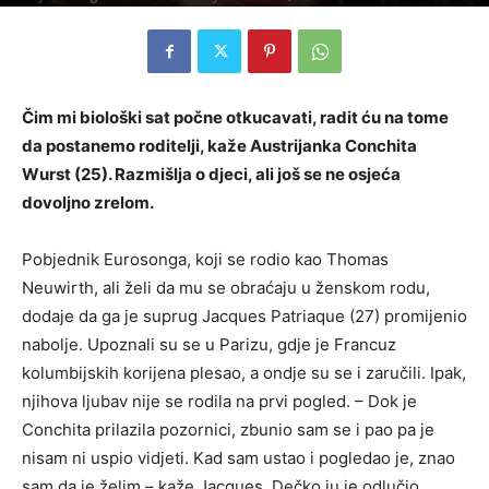
Čim mi biološki sat počne otkucavati, radit ću na tome
da postanemo roditelji, kaže Austrijanka Conchita
Wurst (25). Razmišlja o djeci, ali još se ne osjeća
dovoljno zrelom.
Pobjednik Eurosonga, koji se rodio kao Thomas
Neuwirth, ali želi da mu se obraćaju u ženskom rodu,
dodaje da ga je suprug Jacques Patriaque (27) promijenio
nabolje. Upoznali su se u Parizu, gdje je Francuz
kolumbijskih korijena plesao, a ondje su se i zaručili. Ipak,
njihova ljubav nije se rodila na prvi pogled. – Dok je
Conchita prilazila pozornici, zbunio sam se i pao pa je
nisam ni uspio vidjeti. Kad sam ustao i pogledao je, znao
sam da je želim – kaže Jacques. Dečko ju je odlučio