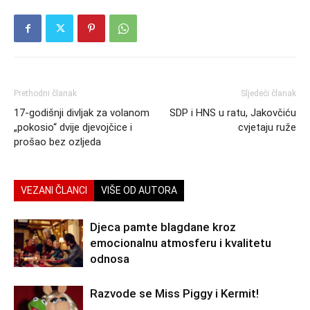
Prethodni članak
Sljedeći članak
17-godišnji divljak za volanom
SDP i HNS u ratu, Jakovčiću
„pokosio“ dvije djevojčice i
cvjetaju ruže
prošao bez ozljeda
VEZANI ČLANCI
VIŠE OD AUTORA
Djeca pamte blagdane kroz
emocionalnu atmosferu i kvalitetu
odnosa
Razvode se Miss Piggy i Kermit!