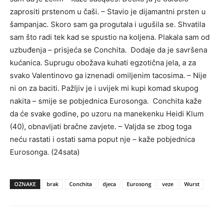
zaprositi prstenom u čaši. – Stavio je dijamantni prsten u
šampanjac. Skoro sam ga progutala i ugušila se. Shvatila
sam što radi tek kad se spustio na koljena. Plakala sam od
uzbuđenja – prisjeća se Conchita. Dodaje da je savršena
kućanica. Suprugu obožava kuhati egzotična jela, a za
svako Valentinovo ga iznenadi omiljenim tacosima. – Nije
ni on za baciti. Pažljiv je i uvijek mi kupi komad skupog
nakita – smije se pobjednica Eurosonga. Conchita kaže
da će svake godine, po uzoru na manekenku Heidi Klum
(40), obnavljati bračne zavjete. – Valjda se zbog toga
neću rastati i ostati sama poput nje – kaže pobjednica
Eurosonga. (24sata)
OZNAKE
brak
Conchita
djeca
Eurosong
veze
Wurst